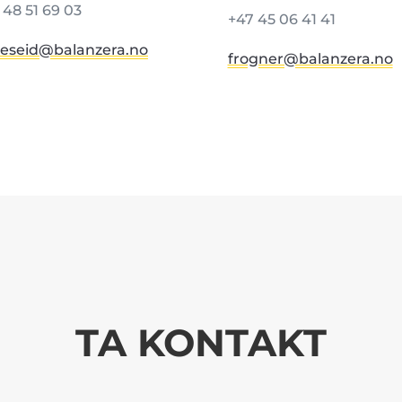
7
48 51 69 03
+47 45 06 41 41
teseid@balanzera.no
frogner@balanzera.no
TA KONTAKT