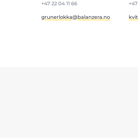
+47 22 04 11 66
+4
grunerlokka@balanzera.no
kvi