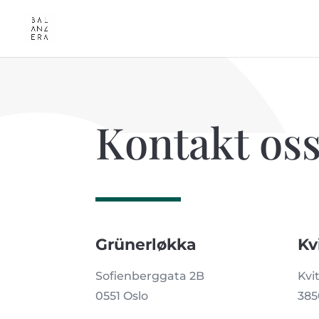
Kontakt os
Grünerløkka
Kv
Sofienberggata 2B
Kvi
0551 Oslo
385