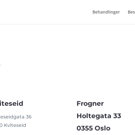
Behandlinger
Bes
s
iteseid
Frogner
Holtegata 33
teseidgata 36
0 Kviteseid
0355 Oslo