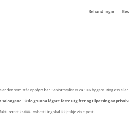
Behandlingar
Bes
s er den som står oppført her. Senior/stylist er ca.10% høgare. Ring oss eller l
salongane i Oslo grunna lågare faste utgifter og tilpassing av prisnivå 
fakturerast kr.600.- Avbestilling skal ikkje skje via e-post.