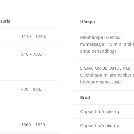
gspris
Hårspa
1110 – 1240,-
Minihårspa
(kremkur
m/massasje)
15 min. (I till
anna behandling)
610 – 790,-
SIGNATUR-BEHANDLING:
Oljehårspa m. aromaoljer 
hodebunnsmassasje
670 – 960,-
Brud
Oppsett m/make-up
1660 – 1820,-
Oppsett u/make-up