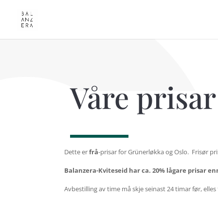
Våre prisar
Dette er
frå
-prisar for Grünerløkka og Oslo.
Frisør pri
Balanzera-Kviteseid har ca. 20% lågare prisar enn 
Avbestilling av time må skje seinast 24 timar før, elles 